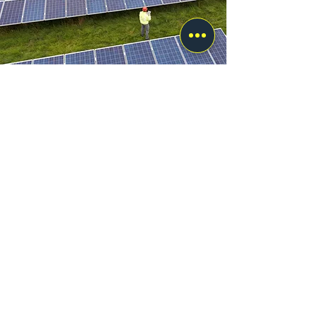
RESPONSABILE
PORTAFOGLIO CLIENTI
Inserisci qui i dettagli di questa posizione.
Assicurati di inserire sia la formazione e
l'esperienza richieste per questo ruolo, sia i
dettagli in merito al tipo di persona che stai
cercando. Descrivi la posizione e i dettagli
sulle relative mansioni.
VISITATORI